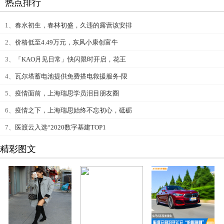
热点排行
1、
春水初生，春林初盛，久违的露营该安排
2、
价格低至4.49万元，东风小康创富牛
3、
「KAO月见日常」快闪限时开启，花王
4、
瓦尔塔蓄电池提供免费搭电救援服务-限
5、
疫情面前，上海瑞思学员泪目朋友圈
6、
疫情之下，上海瑞思始终不忘初心，砥砺
7、
医渡云入选“2020数字基建TOP1
精彩图文