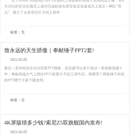
位于Mitsui Shopping Park LaLaport上海金桥的实物大自由高达立像，在4
月26日的安全祈愿式上成功完成机体头部安装后迅速成为上海又一网红“景
点”，吸引了众多前往打卡的人群和
查看全文
标签：无
致永远的天生骄傲｜奉献锤子PPT2套!
2021-03-05
最近一直有粉丝在后台回复PPT模板，其实建号以来只放过一套致敬漫威十
年，奉献高端大气上档次PPT1套那今天应江湖号召，我整理了两套锤子科技
的PPT赠于大家下载使用。
查看全文
标签：无
4K屏版猜多少钱?索尼Z5双旗舰国内发布!
2021-03-05