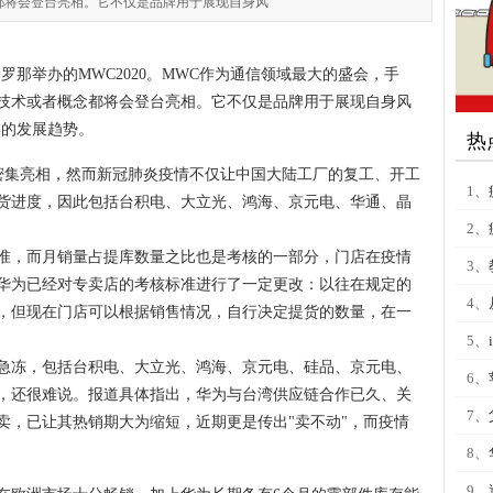
都将会登台亮相。它不仅是品牌用于展现自身风
塞罗那举办的MWC2020。MWC作为通信领域最大的盛会，手
技术或者概念都将会登台亮相。它不仅是品牌用于展现自身风
年的发展趋势。
热
即将密集亮相，然而新冠肺炎疫情不仅让中国大陆工厂的复工、开工
1、
货进度，因此包括台积电、大立光、鸿海、京元电、华通、晶
2、
准，而月销量占提库数量之比也是考核的一部分，门店在疫情
3、
华为已经对专卖店的考核标准进行了一定更改：以往在规定的
4、
，但现在门店可以根据销售情况，自行决定提货的数量，在一
5、
急冻，包括台积电、大立光、鸿海、京元电、硅品、京元电、
6、
，还很难说。报道具体指出，华为与台湾供应链合作已久、关
7、
卖，已让其热销期大为缩短，近期更是传出"卖不动"，而疫情
8、
9、