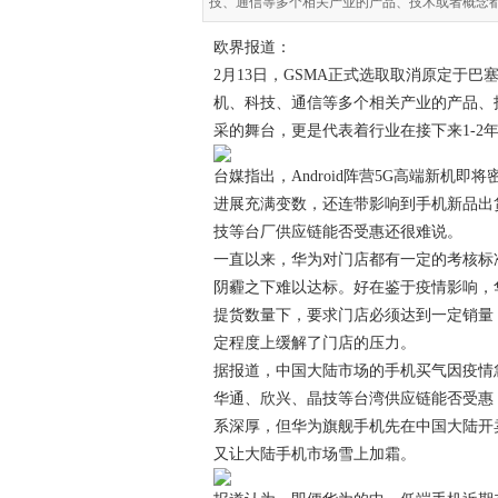
技、通信等多个相关产业的产品、技术或者概念
欧界报道：
2月13日，GSMA正式选取取消原定于巴
机、科技、通信等多个相关产业的产品、
采的舞台，更是代表着行业在接下来1-2
台媒指出，Android阵营5G高端新机
进展充满变数，还连带影响到手机新品出
技等台厂供应链能否受惠还很难说。
一直以来，华为对门店都有一定的考核标
阴霾之下难以达标。好在鉴于疫情影响，
提货数量下，要求门店必须达到一定销量
定程度上缓解了门店的压力。
据报道，中国大陆市场的手机买气因疫情
华通、欣兴、晶技等台湾供应链能否受惠
系深厚，但华为旗舰手机先在中国大陆开
又让大陆手机市场雪上加霜。