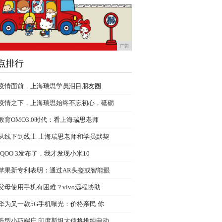
广告
点排行
疫情面前，上海瑞思学员泪目朋友圈
疫情之下，上海瑞思始终不忘初心，砥砺
教育OMO3.0时代：看上海瑞思老师
从线下到线上 上海瑞思老师和学员默契
iQOO 3发布了，我才发现小米10
苹果新专利表明：通过AR头盔或智能眼
父母使用手机有困难？vivo远程协助
华为又一款5G手机曝光：价格亲民 你
造型小巧端庄 印度斯坦大使将推纯电动