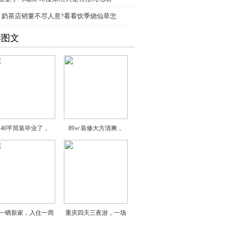
、
奶茶店销量不尽人意?看看饮季烧仙草怎
彩图文
140平简装毕业了，
89㎡装修大方清爽，
一晒新家，入住一周
重庆四天三夜游，一场