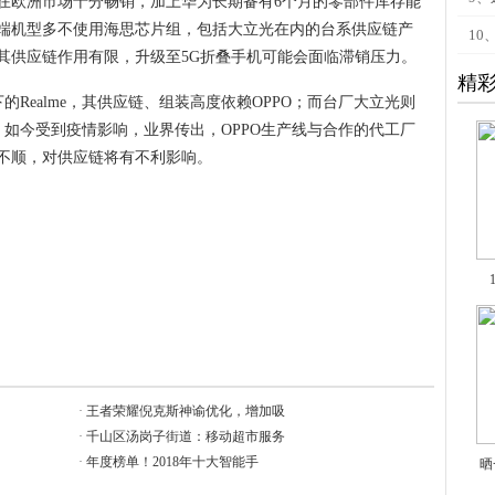
在欧洲市场十分畅销，加上华为长期备有6个月的零部件库存能
端机型多不使用海思芯片组，包括大立光在内的台系供应链产
10
其供应链作用有限，升级至5G折叠手机可能会面临滞销压力。
精
的Realme，其供应链、组装高度依赖OPPO；而台厂大立光则
，如今受到疫情影响，业界传出，OPPO生产线与合作的代工厂
不顺，对供应链将有不利影响。
·
王者荣耀倪克斯神谕优化，增加吸
·
千山区汤岗子街道：移动超市服务
·
年度榜单！2018年十大智能手
晒