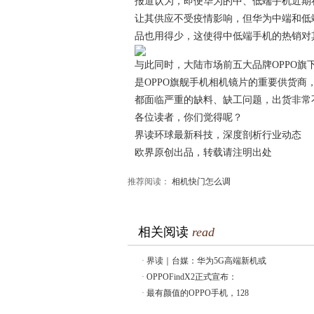
报道认为，即便华为的中、低端手机近期
让其供应不受疫情影响，但华为中端和低
品也用得少，这使得中低端手机的热销对
与此同时，大陆市场前五大品牌OPPO旗下
是OPPO旗舰手机相机镜片的重要供货商
都面临严重的缺料、缺工问题，出货非常
各位读者，你们觉得呢？
界读环球最新科技，深度剖析行业动态
欧界原创出品，转载请注明出处
推荐阅读：
相机快门怎么调
相关阅读
read
·
界读｜台媒：华为5G高端新机或
·
OPPOFindX2正式宣布：
·
最有颜值的OPPO手机，128