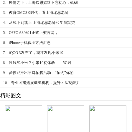
2、
疫情之下，上海瑞思始终不忘初心，砥砺
3、
教育OMO3.0时代：看上海瑞思老师
4、
从线下到线上 上海瑞思老师和学员默契
5、
OPPO A8/A91正式上架官网，
6、
iPhone手机截图方法汇总
7、
iQOO 3发布了，我才发现小米10
8、
没钱买小米？小米10初体验——5G时
9、
爱彼迎推出早鸟预售活动，“预约”你的
10、
专业团建拓展训练机构，提升团队凝聚力
精彩图文