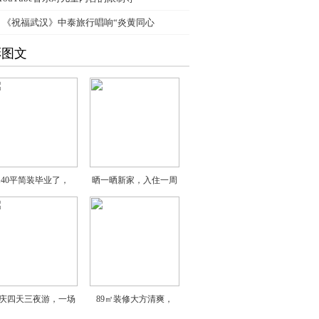
、
《祝福武汉》中泰旅行唱响“炎黄同心
彩图文
140平简装毕业了，
晒一晒新家，入住一周
庆四天三夜游，一场
89㎡装修大方清爽，