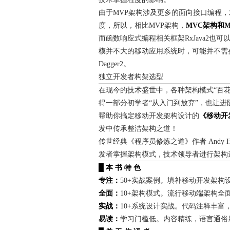
由于MVP架构涉及更多的面向接口编程
度，所以，相比MVP架构，
MVC架构和
而函数响应式编程相关框架RxJava2
模并不大的移动应用系统时，可能并不需
Dagger2。
独立开发者构架选型
在现今的技术盛世中，各种架构模式“百
得一部分初学者“从入门到放弃”，也让
帮助你搞定移动开发架构设计的
《移动开
发中传承整洁架构之道！
传世经典《程序员修炼之道》作者 Andy
发者掌握架构模式，技术领导者进行架构选
█ 本 书 特 色
专注：
50+实战案例。填补移动开发架构
全面：
10+架构模式。流行移动端架构全
实战：
10+系统设计实战。代码注释丰富
易读：
学习门槛低。内容精练，语言通俗