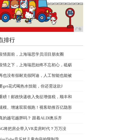
广告
点排行
疫情面前，上海瑞思学员泪目朋友圈
疫情之下，上海瑞思始终不忘初心，砥砺
再也没有假耐克假阿迪，人工智能也能被
要get花式喝热水技能，你还需这款J
重磅！邮政快递收入免征增值税，顺丰和
规模、增速双双领跑！视客助推百亿隐形
真的越宅越胖吗？ 跟着ALDI奥乐齐
5G将把房企带入VR卖房时代？万万没
YouTube音乐对儿童内容的限制导