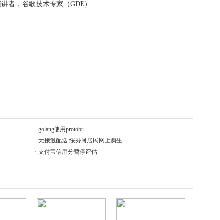
演讲者，谷歌技术专家（GDE）
·
golang使用protobu
·
无接触配送 绥芬河居民网上购生
·
支付宝信用分暂停评估