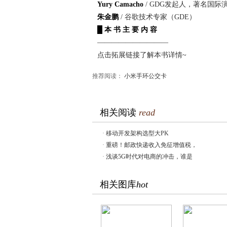
Yury Camacho
/ GDG发起人，著名国际
朱金鹏
/ 谷歌技术专家（GDE）
█ 本 书 主 要 内 容
——————————
点击拓展链接了解本书详情~
推荐阅读：
小米手环公交卡
相关阅读
read
·
移动开发架构选型大PK
·
重磅！邮政快递收入免征增值税，
·
浅谈5G时代对电商的冲击，谁是
相关图库
hot