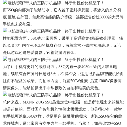
而5SQ的内部为了能够防水，它内置了密封橡胶圈，将渗入的水分彻
底'拒绝'在外面。如此高性能的防护等级，连那些售价过3000的大品牌
手机也未必能及。
性能配置方面，5SQ也非常强悍，采用了高通骁龙4核高效处理器，辅
以4GB运行内存+64GB的机身存储，有着非常不错的实用表现，无论
是玩游戏还是热爱煲剧，它都能游刃有余。
为了让手机有更好的续航能力，5SQ内置一块4050mAh的大容量电
池，续航综合评测时长超过3天，不得不说，这是很多品牌智能机所向
往而不能及的成绩。而拍照方面，前置500W像素+后置1300W像素高
清摄像头，能够拍摄出来非常极致的自拍和唯美的景色。
总体来说，MANN ZUG 5SQ虽然定位中低端，但是所表现出来的性能
却是超值的。面对国产智能机的性价比频频爆发，但是很少有一款智
能手机可以像5SQ这样，满足用户'超耐用'的需求，所以5SQ在它的需
求领域内，是非常具有竞争力的一款手机。当然了，如果你觉得5SQ