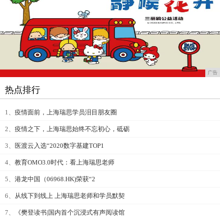
广告
热点排行
1、
疫情面前，上海瑞思学员泪目朋友圈
2、
疫情之下，上海瑞思始终不忘初心，砥砺
3、
医渡云入选“2020数字基建TOP1
4、
教育OMO3.0时代：看上海瑞思老师
5、
港龙中国（06968.HK)荣获“2
6、
从线下到线上 上海瑞思老师和学员默契
7、
《樊登读书|国内首个沉浸式有声阅读馆