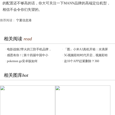
的配置还不够高的话，你大可关注一下MANN品牌的高端定位机型，
相信不会令你们失望的。
推荐阅读：
宁夏信息港
相关阅读
read
·
电影战狼2带火的三防手机品牌，
·
「图」小米A3真机开箱：水滴屏
·
感恩有你！| 第十四届中国中小
·
5G视频彩铃时代开启，视频彩铃
·
pokemon go安卓版如何
·
这10个APP赶紧删除？360
相关图库
hot