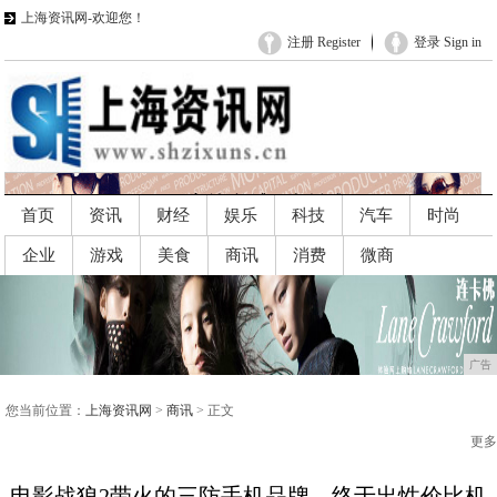
上海资讯网-欢迎您！
注册 Register
登录 Sign in
首页
资讯
财经
娱乐
科技
汽车
时尚
企业
游戏
美食
商讯
消费
微商
广告
广告
您当前位置：
上海资讯网
>
商讯
> 正文
更多
电影战狼2带火的三防手机品牌，终于出性价比机