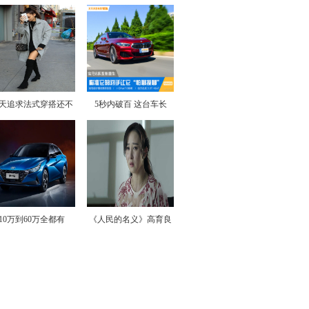
天追求法式穿搭还不
5秒内破百 这台车长
10万到60万全都有
《人民的名义》高育良