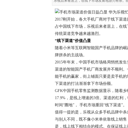
乐视后来者居上，在线下市场发展地游刃有余。
2017刚开始，各大手机厂商对于线下渠道
占中国线下市场，乐视后来者居上，在线
传统渠道竞争越来越激烈。
“线下渠道”
价值凸显
随着小米等互联网智能国产手机品牌的崛
牌拼杀的主战场。
2015年年末，中国手机市场格局悄然发
渠道的智能国产手机厂商发展并不顺利。一直
能手机的赢家，街上铺面只要是卖手机的地
下渠道的打法渐渐拿下市场份额。
GFK中国手机零售监测数据显示，随着乡
17.9%，是线上增速的3倍。渠道的红利
时间“圈地”， 手机市场重回“线下渠道”。
值得一提的是，乐视从众多手机品牌中杀
与别人不同，既不像小米单依靠线上销售，
是，线上线下相结合的模式。在保证线上