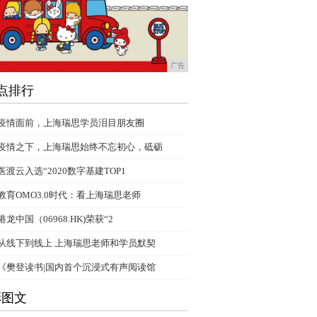
广告
点排行
疫情面前，上海瑞思学员泪目朋友圈
疫情之下，上海瑞思始终不忘初心，砥砺
医渡云入选“2020数字基建TOP1
教育OMO3.0时代：看上海瑞思老师
港龙中国（06968.HK)荣获“2
从线下到线上 上海瑞思老师和学员默契
《樊登读书|国内首个沉浸式有声阅读馆
彩图文