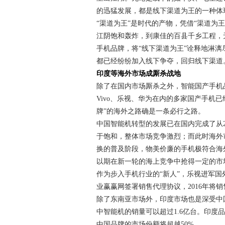
的迅猛发展，都是线下渠道为王的一种体
“渠道为王”是时代的产物，凭借“渠道为
江阴饱和轰炸，到康佳的百县千乡工程，
手机品牌，将“线下渠道为王”诠释地淋
都已经纷纷加入线下争夺，回归线下渠道。
印度等海外市场成厮杀战地
除了在国内市场厮杀之外，智能国产手机
Vivo、乐视、华为在内的多家国产手机
牌”的海外之路确是一条必行之路。
中国智能机转型的发展已在国内完成了从2
于饱和，整体市场竞争激烈；而此时海外市
换的普及阶段，物美价廉的手机极符合海
以期在新一轮的海上竞争中抢得一定的市
作为步入手机行业的“新人”，乐视进军
业赢赢网签署销售代理协议，2016年将
除了东南亚市场外，印度市场也是深受中国
中智能机的销量可以超过1.6亿台。印度
中国品牌的市场份额将超越50%。