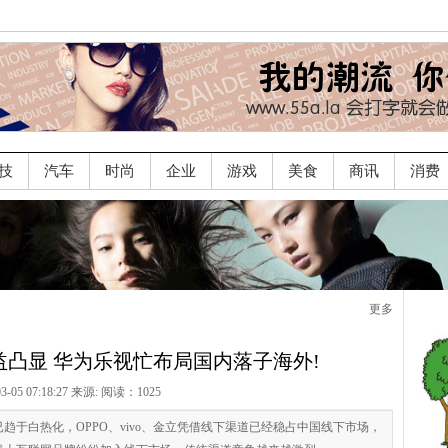
技
汽车
时尚
企业
游戏
美食
商讯
消费
更多
凸显 华为乐视忙布局国内落子海外!
03-05 07:18:27 来源:
阅读：1025
已趋于白热化，OPPO、vivo、金立凭借线下渠道已经稳占中国线下市场，