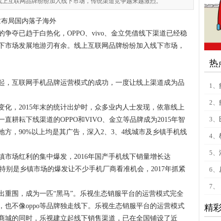
线上互联网品牌纷纷加入线下市场，传统渠道竞争越来越激烈。
的争夺已趋于白热化，OPPO、vivo、金立凭借线下渠道已经稳
下市场发展地游刃有余。线上互联网品牌纷纷加入线下市场，
热
起，互联网手机品牌运营模式的成功，一度让线上渠道成为品
1、
2、
生变化，2015年末的统计出炉时，众多业内人士发现，依靠线上
3、
耕耘下线渠道的OPPO和VIVO、金立等品牌成为2015年智
方，90%以上均是其广告，深入2、3、4线城市及乡镇手机线
4、
5、
镇市场红利的集中爆发，2016年国产手机线下销量增长达
，特别是乡镇市场的爆发让不少手机厂商看准机会，2017年抓紧
6、
7、
出重围，成为一匹“黑马”。乐视生态销服平台的运营模式完全
也不像oppo等品牌独走线下。乐视生态销服平台的运营模式
精
商城的同时，乐视建立起线下销售渠道，已在全国铺设了近