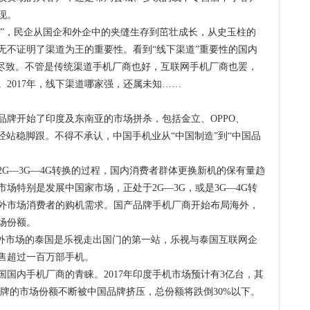
现。
王”，民企从国企和外企中的夹缝生存到茁壮成长，从史玉柱的
无不证明了渠道为王的重要性。看到“线下渠道”重要性的国内
漓尽致。不管是传统渠道手机厂商也好，互联网手机厂商也罢，
2017年，线下渠道哪家强，还属未知……
品牌开始了印度及东南亚的市场拼杀，包括金立、OPPO、
已经站稳脚跟。不得不承认，中国手机业从“中国制造”到“中国品
G—3G—4G转换的过程，国内消费者群体更换新机的保有量趋
场特别是发展中国家市场，正处于2G—3G，或是3G—4G转
外市场消费者的购机需求。国产品牌手机厂商开始布局海外，
场份额。
国外市场的泰国是乐视走出国门的第一站，乐视与泰国互联网企
销售超过一百万部手机。
国内手机厂商的青睐。2017年印度手机市场预计有3亿台，其
品牌的市场份额不断被中国品牌挤压，总份额将跌倒30%以下。