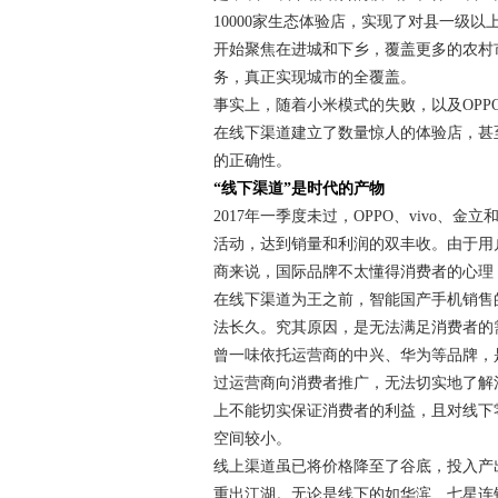
10000家生态体验店，实现了对县一级以
开始聚焦在进城和下乡，覆盖更多的农村
务，真正实现城市的全覆盖。
事实上，随着小米模式的失败，以及OP
在线下渠道建立了数量惊人的体验店，甚
的正确性。
“线下渠道”是时代的产物
2017年一季度未过，OPPO、vivo
活动，达到销量和利润的双丰收。由于用
商来说，国际品牌不太懂得消费者的心理
在线下渠道为王之前，智能国产手机销售
法长久。究其原因，是无法满足消费者的
曾一味依托运营商的中兴、华为等品牌，
过运营商向消费者推广，无法切实地了解
上不能切实保证消费者的利益，且对线下
空间较小。
线上渠道虽已将价格降至了谷底，投入产
重出江湖。无论是线下的如华滨、七星连