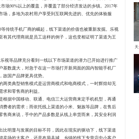
上市场90%以上的覆盖，并覆盖了部分经济发达的乡镇。2017年
市场，多地为农村用户享受到互联网先进的、优先的体验服
PO等传统手机厂商的崛起，线下渠道的价值也被重新发掘。乐视
至有其代理商就是员工这样的例子，这也变相证明了渠道为王
天
、金立和乐视等品牌充分看到一线以下市场渠道的潜力已开始进行推广
户基数庞大，对急于在这一市场打开新局面的国内智能手机厂
，故国产品牌更具优势。
的两类典型销售模式是运营商模式和电商模式，一时辉煌却无
需求和零售商的利益。
是根据中国移动、联通、电信三大运营商来定手机机型，再通
消费者的需求；而依托线上渠道的小米、魅族等品牌，在售后
零售商来说，手中的产品多数是从线上串货而来，其安全利润
出比明显与发展的目标不符，因此在现实的驱动下，线下渠道
锁卖场的大客户，还是布局县城、乡镇的线下专营店中小客户