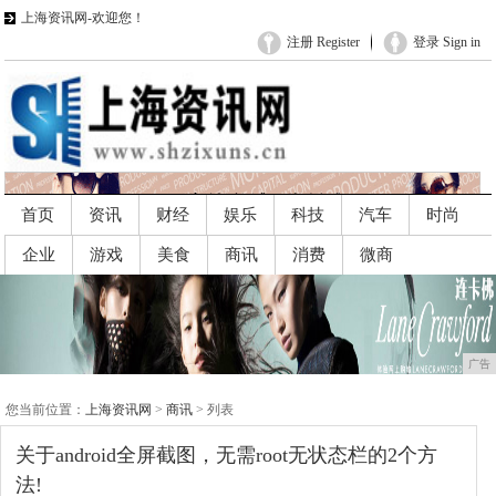
上海资讯网-欢迎您！
注册 Register
登录 Sign in
首页
资讯
财经
娱乐
科技
汽车
时尚
企业
游戏
美食
商讯
消费
微商
广告
广告
您当前位置：
上海资讯网
>
商讯
> 列表
关于android全屏截图，无需root无状态栏的2个方
法!