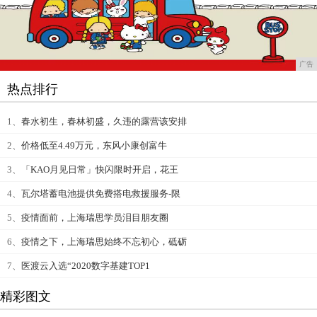
广告
热点排行
1、
春水初生，春林初盛，久违的露营该安排
2、
价格低至4.49万元，东风小康创富牛
3、
「KAO月见日常」快闪限时开启，花王
4、
瓦尔塔蓄电池提供免费搭电救援服务-限
5、
疫情面前，上海瑞思学员泪目朋友圈
6、
疫情之下，上海瑞思始终不忘初心，砥砺
7、
医渡云入选“2020数字基建TOP1
精彩图文