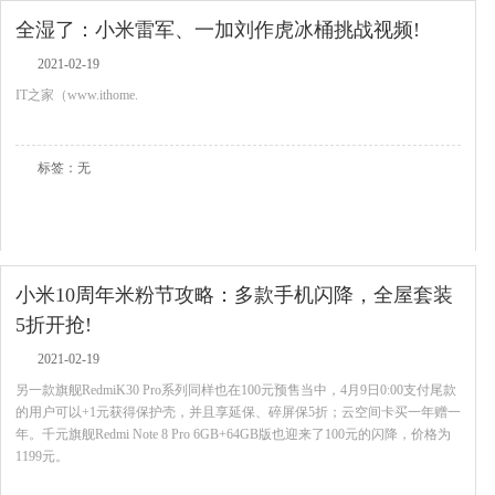
全湿了：小米雷军、一加刘作虎冰桶挑战视频!
2021-02-19
IT之家（www.ithome.
查看全文
标签：无
小米10周年米粉节攻略：多款手机闪降，全屋套装
5折开抢!
2021-02-19
另一款旗舰RedmiK30 Pro系列同样也在100元预售当中，4月9日0:00支付尾款
的用户可以+1元获得保护壳，并且享延保、碎屏保5折；云空间卡买一年赠一
年。千元旗舰Redmi Note 8 Pro 6GB+64GB版也迎来了100元的闪降，价格为
1199元。
查看全文