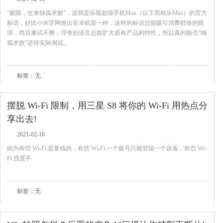
“极限，生来独孤求败”，这就是乐视超级手机Max（以下简称乐Max）的官方
标语，好比小米官网推出安卓机皇一样，这样的标语总能吸引消费群体的眼
球，而且屡试不爽，浮夸的语言总能扩大原有产品的特性，所以真的能否“独
孤求败”还得实际测试。
查看全文
标签：无
摆脱 Wi-Fi 限制，用三星 S8 将你的 Wi-Fi 用热点分
享出去!
2021-02-18
因为有些 Wi-Fi 是要钱的，有些 Wi-Fi 一个账号只能登陆一个设备，有些 Wi-
Fi 强度不
查看全文
标签：无