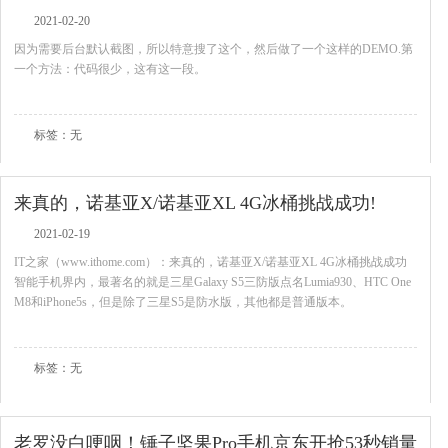
2021-02-20
因为需要后台默认截图，所以特意搜了这个，然后做了一个这样的DEMO.第
一个方法：代码很少，这有这一段。
查看全文
标签：无
来真的，诺基亚X/诺基亚XL 4G冰桶挑战成功!
2021-02-19
IT之家（www.ithome.com）：来真的，诺基亚X/诺基亚XL 4G冰桶挑战成功
智能手机界内，最著名的就是三星Galaxy S5三防版点名Lumia930、HTC One
M8和iPhone5s，但是除了三星S5是防水版，其他都是普通版本。
查看全文
标签：无
老罗没白哽咽！锤子坚果Pro手机京东开抢53秒销量