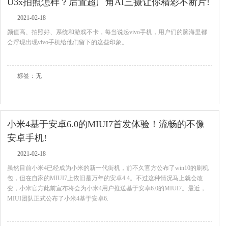
U3x拍照怎样？后置超广角AI三摄让你精彩不断片!
2021-02-18
颜值高、拍照好、系统和游戏不卡，每当说起vivo手机，用户们的脑海里都
会浮现出现vivo手机给他们留下的这些印象。
查看全文
标签：无
小米4基于安卓6.0的MIUI7首发体验！流畅的不像
安卓手机!
2021-02-18
虽然目前小米4已经成为小米的新一代街机，前不久官方公布了win10的刷机
包，但在自家的MIUI7上依旧是万年的安卓4.4。不过这种情况马上就会改
变，小米官方此前宣布将会为小米4用户推送基于安卓6.0的MIUI7。最近，
MIUI团队正式公布了小米4基于安卓6.
查看全文