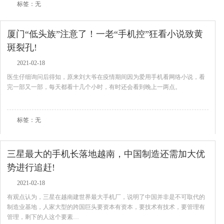
标签：无
厦门“低头族”注意了！一老“手机控”狂看小说致黄
斑裂孔!
2021-02-18
医生仔细询问后得知，原来刘大爷在疫情期间因为爱用手机看网络小说，看
完一部又一部，每天都看十几个小时，有时还会看到晚上一两点。
查看全文
标签：无
三星最大的手机长落地越南，中国制造还需加大优
势进行追赶!
2021-02-18
有观点认为，三星在越南建世界最大手机厂，说明了中国并非是不可取代的
制造业基地，人家大型的跨国巨头要资本有资本，要技术有技术，要管理有
管理，剩下的人这个要素…