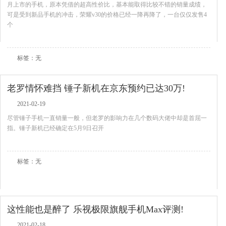
月上市的手机，原本凭借的超高性价比，基本能取得比较不错的销量成绩，
可是受到新品手机的冲击，荣耀v30的价格已经一降再降了，一台仅仅发售4
个
查看全文
标签：无
老罗情怀难挡 锤子新机在京东预约已达30万!
2021-02-19
尽管锤子手机一直销量一般，但老罗的影响力在几个数码大佬中却是首屈一
指。锤子新机已经确定在5月9日召开
查看全文
标签：无
这性能也是醉了 乐视极限旗舰手机Max评测!
2021-02-18