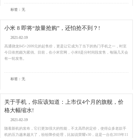
标签：无
小米 8 即将“放量抢购”，还怕抢不到？!
2021-02-19
高通骁龙845+2699元的起售价，更是让它成为了当下的热门手机之一，时至
今日依然颇为紧俏。目前，在小米官网，小米8是分时间段发售，每隔几天会
有一轮发售。
查看全文
标签：无
关于手机，你应该知道：上市仅4个月的旗舰，价
格大幅缩水!
2021-02-19
随着新机的发布，它们更加强大的性能，不太高昂的定价，使得众多老款手
机的压力越来越大了，纷纷降价处理，比如说荣耀v30，这是一台在2019年11