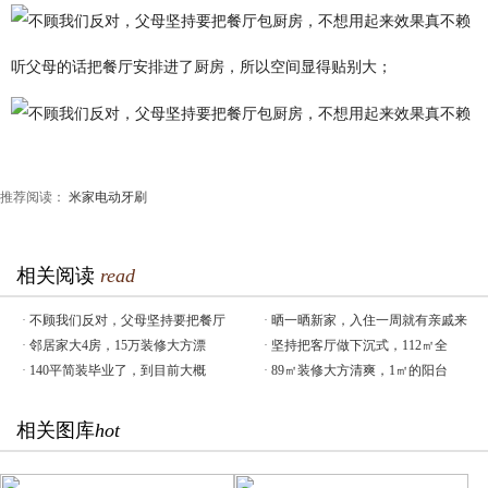
听父母的话把餐厅安排进了厨房，所以空间显得贴别大；
推荐阅读：
米家电动牙刷
相关阅读
read
·
不顾我们反对，父母坚持要把餐厅
·
晒一晒新家，入住一周就有亲戚来
·
邻居家大4房，15万装修大方漂
·
坚持把客厅做下沉式，112㎡全
·
140平简装毕业了，到目前大概
·
89㎡装修大方清爽，1㎡的阳台
相关图库
hot