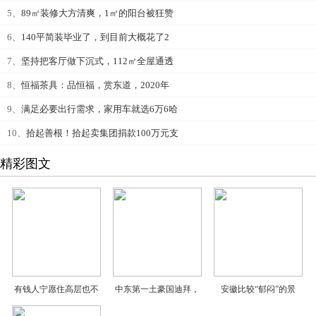
5、
89㎡装修大方清爽，1㎡的阳台被狂赞
6、
140平简装毕业了，到目前大概花了2
7、
坚持把客厅做下沉式，112㎡全屋通透
8、
恒福茶具：品恒福，赏东道，2020年
9、
满足必要出行需求，家用车就选6万6哈
10、
拾起善根！拾起卖集团捐款100万元支
精彩图文
有钱人宁愿住高层也不
中东第一土豪国迪拜，
安徽比较“郁闷”的景