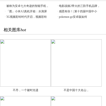
·
被称为安卓七大奇迹的智能手机，
·
电影战狼2带火的三防手机品牌，
·
「图」小米A3真机开箱：水滴屏
·
感恩有你！| 第十四届中国中小
·
5G视频彩铃时代开启，视频彩铃
·
pokemon go安卓版如何
相关图库
hot
不丹，一个被时光遗
不是中国十大名山，