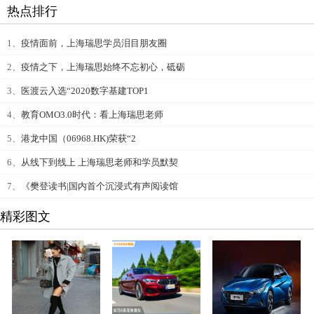
热点排行
1、
疫情面前，上海瑞思学员泪目朋友圈
2、
疫情之下，上海瑞思始终不忘初心，砥砺
3、
医渡云入选“2020数字基建TOP1
4、
教育OMO3.0时代：看上海瑞思老师
5、
港龙中国（06968.HK)荣获“2
6、
从线下到线上 上海瑞思老师和学员默契
7、
《樊登读书|国内首个沉浸式有声阅读馆
精彩图文