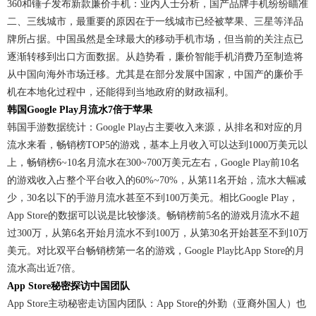
360和锤子发布新款廉价手机：业内人士分析，国产品牌手机纷纷瞄准
二、三线城市，最重要的原因在于一线城市已经被苹果、三星等洋品
牌所占据。中国虽然是全球最大的移动手机市场，但当前的关注点已
逐渐转移到出口方面数据。从趋势看，廉价智能手机消费乃至制造将
从中国向海外市场迁移。尤其是在部分发展中国家，中国产的廉价手
机在本地化过程中，还能得到当地政府的财政福利。
韩国Google Play月流水7倍于苹果
韩国手游数据统计：Google Play占主要收入来源，从排名和对应的月
流水来看，畅销榜TOP5的游戏，基本上月收入可以达到1000万美元以
上，畅销榜6~10名月流水在300~700万美元左右，Google Play前10名
的游戏收入占整个平台收入的60%~70%，从第11名开始，流水大幅减
少，30名以下的手游月流水甚至不到100万美元。相比Google Play，
App Store的数据可以说是比较惨淡。畅销榜前5名的游戏月流水不超
过300万，从第6名开始月流水不到100万，从第30名开始甚至不到10万
美元。对比双平台畅销榜第一名的游戏，Google Play比App Store的月
流水高出近7倍。
App Store秘密探访中国团队
App Store主动秘密走访国内团队：App Store的外勤（亚裔外国人）也