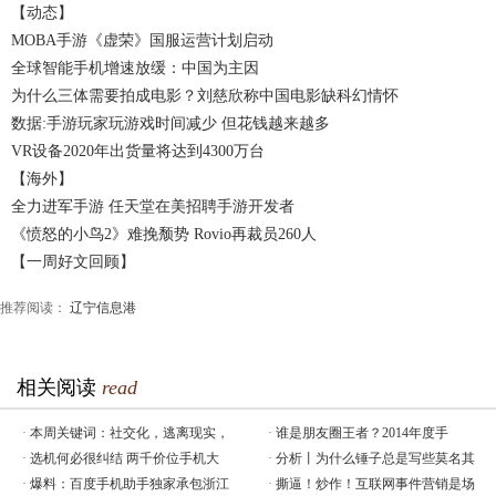
【动态】
MOBA手游《虚荣》国服运营计划启动
全球智能手机增速放缓：中国为主因
为什么三体需要拍成电影？刘慈欣称中国电影缺科幻情怀
数据:手游玩家玩游戏时间减少 但花钱越来越多
VR设备2020年出货量将达到4300万台
【海外】
全力进军手游 任天堂在美招聘手游开发者
《愤怒的小鸟2》难挽颓势 Rovio再裁员260人
【一周好文回顾】
推荐阅读：
辽宁信息港
相关阅读
read
·
本周关键词：社交化，逃离现实，
·
谁是朋友圈王者？2014年度手
·
选机何必很纠结 两千价位手机大
·
分析丨为什么锤子总是写些莫名其
·
爆料：百度手机助手独家承包浙江
·
撕逼！炒作！互联网事件营销是场