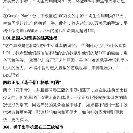
万美元的手游，平均生命周期为705天，将近80%手游生命周期超过1
年。
在Google Play平台，下载量超100万次的手游平均生命周期为313天，
生命周期超过1年的接近一半。此外，收入超过100万美元的手游，平
均生命周期为550天，75%的游戏生命周期超过1年。
LOL是国人对现实的逃离途径
“这个游戏是他们对现实生活逃离的途径。 当我问到他们为什么喜欢
LOL，我希望他们能滔滔不绝的告诉我吸引他们的是LOL的画面，角
色形象等等。 然而他们真正沉迷的原因，是他们难以承受生活和学习
巨大的压力。 不得不暂时进入虚拟的游戏世界，来排遣压力。”——
BBC记者
两款正版《花千骨》榜单“相遇”
两个《花千骨》，并且都号称正版的手游相遇了，这在以往前是比较
少见的。但随着IP价值逐渐得以体现，一个正版IP授权多家研发的情
况也成为常态，同名产品的竞争会越来越多，如果都不能用一些手段
把对方将军将死，那该想想如何相互借力，如何把效应发挥到更极
致，更为实际。
360、锤子出手机意在二三线城市