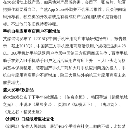
在大会活动上找产品，如果他对产品感兴趣，会留下一张名片。能否
把握住就要看自己。当然App Store外勤并不会承若推荐，只会说向编
辑推荐看。独立类的开发者或是有着成功产品的团队或许是首选目
标。不过他们依旧保持着神秘。
手机自带应用商店用户不断增加
艾媒咨询发布了《2015Q2中国手机应用商店市场研究报告》。报告显
示，截止2015Q2，中国第三方手机应用商店活跃用户规模已达到4.28
亿。360手机助手的活跃用户位居中国第三方应用商店首位，百度手机
助手在并入91手机助手用户之后活跃用户有所上升，三大巨头之间格
局基本保持稳定。随着国产手机厂商加大对手机应用商店的投入，手
机自带应用商店用户不断增加，除三大巨头外的第三方应用商店未来
前景堪忧。
盛大发布6款新品
盛大游戏公布了下半年6款新品：《传奇永恒》、韩国手游《超级地城
之光》、小说IP《星辰变2》、页游IP《纵横天下》、《鬼吹灯》、
《龙之谷：精灵王座》
《剑网3》口袋版着重社交化
《剑网3》制作人郭炜炜：最近有2个手游在社交上做的不错，比如梦