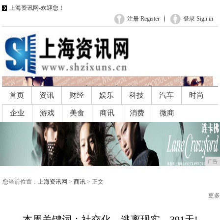
上海资讯网-欢迎您！
注册 Register
登录 Sign in
首页
资讯
财经
娱乐
科技
汽车
时尚
企业
游戏
美食
商讯
消费
微商
广告
广告
您当前位置：
上海资讯网
>
商讯
> 正文
更多
本周关键词：社交化，逃离现实，391天!