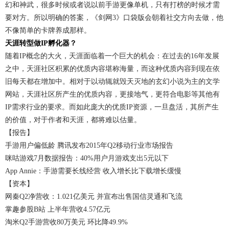
幻和神武，很多时候或者说以前手游更像单机，只有打榜的时候才需
要对方。所以明确的答案，《剑网3》口袋版会朝着社交方向去做，他
不像简单的卡牌养成那样。
天涯转型做IP孵化器？
随着IP概念的大火，天涯面临着一个巨大的机会：在过去的16年发展
之中，天涯社区积累的优质内容堪称海量，而这种优质内容到现在依
旧每天都在增加中。相对于以动辄就毁天灭地的玄幻小说为主的文学
网站，天涯社区所产生的优质内容，更接地气，更符合电影等其他有
IP需求行业的要求。而如此庞大的优质IP资源，一旦盘活，其所产生
的价值，对于作者和天涯，都将难以估量。
【报告】
手游用户偏低龄 腾讯发布2015年Q2移动行业市场报告
咪咕游戏7月数据报告：40%用户月游戏支出5元以下
App Annie：手游需要长线经营 收入增长比下载增长缓慢
【资本】
网秦Q2净营收：1.021亿美元 并宣布出售国信灵通和飞流
掌趣参股B站 上半年营收4.57亿元
淘米Q2手游营收80万美元 环比降49.9%