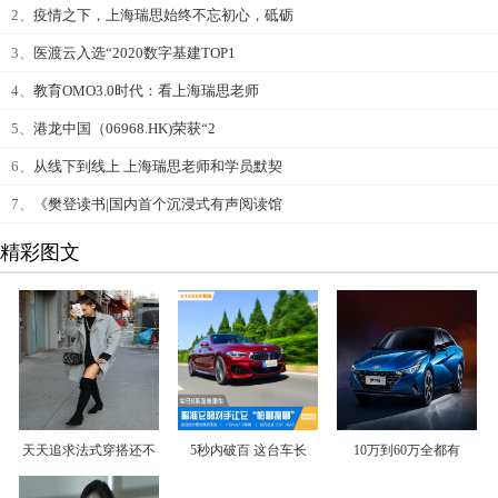
2、
疫情之下，上海瑞思始终不忘初心，砥砺
3、
医渡云入选“2020数字基建TOP1
4、
教育OMO3.0时代：看上海瑞思老师
5、
港龙中国（06968.HK)荣获“2
6、
从线下到线上 上海瑞思老师和学员默契
7、
《樊登读书|国内首个沉浸式有声阅读馆
精彩图文
天天追求法式穿搭还不
5秒内破百 这台车长
10万到60万全都有