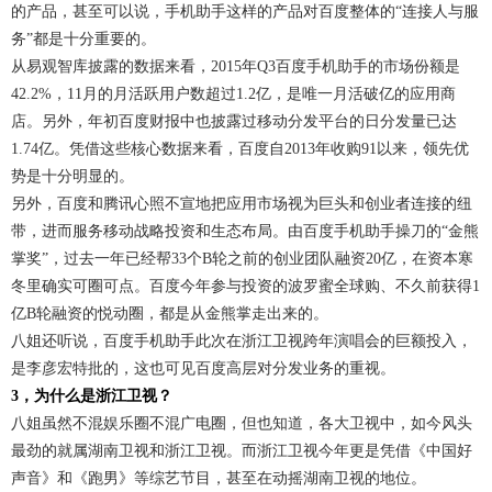
的产品，甚至可以说，手机助手这样的产品对百度整体的“连接人与服
务”都是十分重要的。
从易观智库披露的数据来看，2015年Q3百度手机助手的市场份额是
42.2%，11月的月活跃用户数超过1.2亿，是唯一月活破亿的应用商
店。另外，年初百度财报中也披露过移动分发平台的日分发量已达
1.74亿。凭借这些核心数据来看，百度自2013年收购91以来，领先优
势是十分明显的。
另外，百度和腾讯心照不宣地把应用市场视为巨头和创业者连接的纽
带，进而服务移动战略投资和生态布局。由百度手机助手操刀的“金熊
掌奖”，过去一年已经帮33个B轮之前的创业团队融资20亿，在资本寒
冬里确实可圈可点。百度今年参与投资的波罗蜜全球购、不久前获得1
亿B轮融资的悦动圈，都是从金熊掌走出来的。
八姐还听说，百度手机助手此次在浙江卫视跨年演唱会的巨额投入，
是李彦宏特批的，这也可见百度高层对分发业务的重视。
3，为什么是浙江卫视？
八姐虽然不混娱乐圈不混广电圈，但也知道，各大卫视中，如今风头
最劲的就属湖南卫视和浙江卫视。而浙江卫视今年更是凭借《中国好
声音》和《跑男》等综艺节目，甚至在动摇湖南卫视的地位。