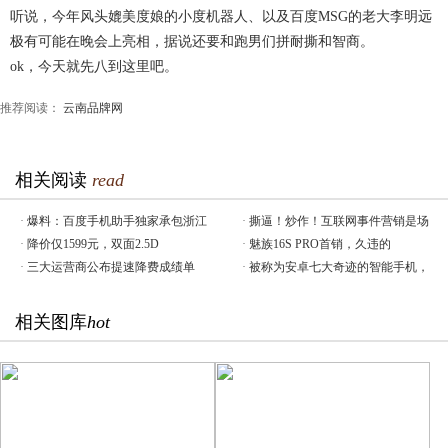
听说，今年风头媲美度娘的小度机器人、以及百度MSG的老大李明远
极有可能在晚会上亮相，据说还要和跑男们拼耐撕和智商。
ok，今天就先八到这里吧。
推荐阅读：
云南品牌网
相关阅读
read
·
爆料：百度手机助手独家承包浙江
·
撕逼！炒作！互联网事件营销是场
·
降价仅1599元，双面2.5D
·
魅族16S PRO首销，久违的
·
三大运营商公布提速降费成绩单
·
被称为安卓七大奇迹的智能手机，
相关图库
hot