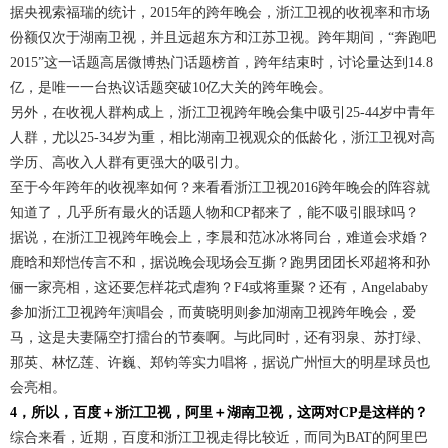
据央视索福瑞的统计，2015年的跨年晚会，浙江卫视的收视率和市场
份额仅次于湖南卫视，并且远超东方和江苏卫视。跨年期间，“奔跑吧
2015”这一话题高居微博热门话题榜首，跨年结束时，讨论量达到14.8
亿，是唯一一台热议话题突破10亿大关的跨年晚会。
另外，在收视人群构成上，浙江卫视跨年晚会集中吸引25-44岁中青年
人群，尤以25-34岁为重，相比湖南卫视观众的低龄化，浙江卫视对高
学历、高收入人群有更强大的吸引力。
至于今年跨年的收视率如何？来看看浙江卫视2016跨年晚会的阵容就
知道了，几乎所有最火的话题人物和CP都来了，能不吸引眼球吗？
据说，在浙江卫视跨年晚会上，李晨和范冰冰将同台，难道会求婚？
鹿晗和郑恺传言不和，据说晚会现场会互撕？跑男团团长邓超将和孙
俪一家亮相，这还要怎样花式虐狗？F4或将重聚？还有，Angelababy
参加浙江卫视跨年演唱会，而黄晓明则参加湖南卫视跨年晚会，爱
马，这是夫妻隔空打擂台的节奏啊。与此同时，还有羽泉、苏打绿、
那英、林忆莲、许巍、郑钧等实力唱将，据说广州恒大的明星球员也
会亮相。
4，所以，百度＋浙江卫视，阿里＋湖南卫视，这两对CP是这样的？
综合来看，近期，百度和浙江卫视走得比较近，而同为BAT的阿里巴