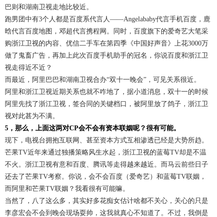
巴则和湖南卫视走地比较近。
跑男团中有3个人都是百度系代言人——Angelababy代言手机百度，鹿
晗代言百度地图，邓超代言携程网。同时，百度旗下的爱奇艺大笔采
购浙江卫视的内容、优信二手车在第四季《中国好声音》上花3000万
做了鬼畜广告，再加上此次百度手机助手的冠名，你说百度和浙江卫
视走得近不近？
而最近，阿里巴巴和湖南卫视合办“双十一晚会”，可见关系很近。
阿里和浙江卫视近期关系也就不咋地了，据小道消息，双十一的时候
阿里先找了浙江卫视，签合同的关键档口，被阿里放了鸽子，浙江卫
视对此甚为不满。
5，那么，上面这两对CP会不会有资本联姻呢？很有可能。
现下，电视台拥抱互联网、甚至资本方式互相渗透已经是大势所趋。
芒果TV近年来通过独播策略风生水起，浙江卫视的蓝莓TV却是不温
不火。浙江卫视有意和百度、腾讯等走得越来越近。而马云前些日子
还去了芒果TV考察。你说，会不会百度（爱奇艺）和蓝莓TV联姻，
而阿里和芒果TV联姻？我看很有可能嘛。
当然了，八了这么多，其实好多花痴女估计啥都不关心，关心的只是
李彦宏会不会到晚会现场耍帅，这我就真心不知道了。不过，我倒是