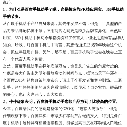
说起。
1，为什么是百度手机助手？嗯，这是想造势PK掉应用宝、360手机助
手的节奏。
从百度手机助手产品自身来说，其去年发展不错，但是，工具型的产
品向来品牌记忆度不够，应用商店之间更是缺少品牌差异化。虽然应
用宝、360手机助手神马今年都纷纷找了代言人，但还是挺难有品牌认
知的。所以，对百度手机助手而言，其想借浙江卫视跨年晚会这个机
会，抓住年轻用户群。另外，是不是，百度手机助手也会在晚会上宣
布一个代言人呢？你猜。
当然，百度手机助手选择年底做冠名，也是从广告主的角度考虑的。
年底是各大广告主为明年投放启动的时间节点，据说当天下午还有一
个百度2016年销售政策的发布会，请上千个开发者和客户到场。土豪
出手，跨年热热闹闹的请客户看演唱会，既显示了自身实力、砸品牌
的决心，也让客户开心，皆大欢喜。
2，种种迹象表明，百度将手机助手这款产品放到了比较高的位置。
今年，百度给我们的感觉是整体的O2O化，“连接人与服务”。但是，
仔细观察下来，百度其实并未减少在移动产品端的投入。特别是像百
度手机助手这种具有相当连接程度、能够提高百度在移动端入口地位