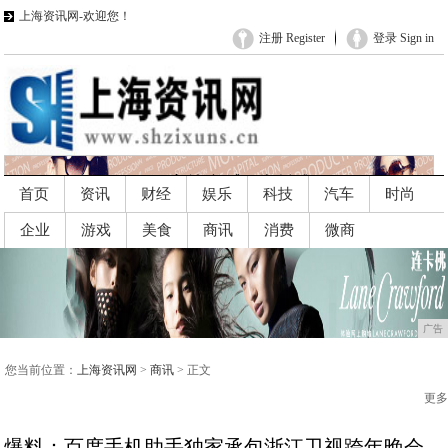
上海资讯网-欢迎您！
注册 Register
登录 Sign in
首页
资讯
财经
娱乐
科技
汽车
时尚
企业
游戏
美食
商讯
消费
微商
广告
广告
您当前位置：
上海资讯网
>
商讯
> 正文
更多
爆料：百度手机助手独家承包浙江卫视跨年晚会，