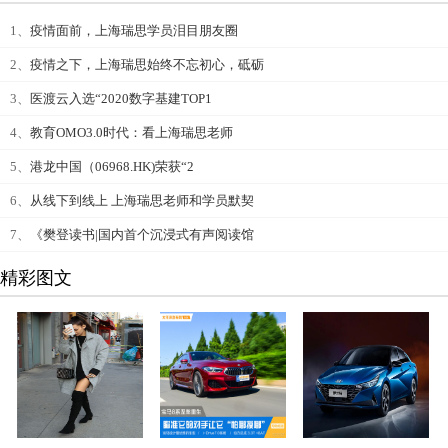
1、
疫情面前，上海瑞思学员泪目朋友圈
2、
疫情之下，上海瑞思始终不忘初心，砥砺
3、
医渡云入选“2020数字基建TOP1
4、
教育OMO3.0时代：看上海瑞思老师
5、
港龙中国（06968.HK)荣获“2
6、
从线下到线上 上海瑞思老师和学员默契
7、
《樊登读书|国内首个沉浸式有声阅读馆
精彩图文