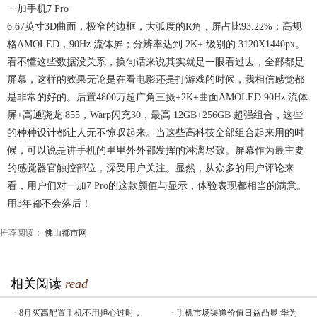
一加手机7 Pro
6.67英寸3D曲面，极窄的边框，大弧度的R角，屏占比93.22%；高规
格AMOLED，90Hz 流体屏；分辨率达到 2K+ 级别的 3120X1440px。
看不懂这些数据没关系，换句话来说其实就是一眼看过去，全部都是
屏幕，这样的效果无论是在看电影还是打游戏的时候，我相信感觉都
是非常的好的。后置4800万超广角三摄+2K+曲面AMOLED 90Hz 流体
屏+高通骁龙 855，Warp闪充30，最高 12GB+256GB 超强组合，这些
的种种设计都让人无不惊叹起来。当这些高科技全部组合起来用的时
候，可以说是讲手机的里里外外都发挥的淋漓尽致。屏幕作为最主要
的感觉器官触控部位，深受用户关注。显然，从众多的用户评论来
看，用户们对一加7 Pro的这款颜值与显示，体验表现都相当的满意。
用3年都不会落后！
推荐阅读：
佛山都市网
相关阅读
read
·
8月买高配置手机不用担心过时，
·
手机市场渠道价值日益凸显 华为