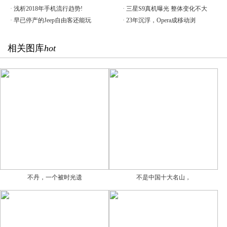
·
浅析2018年手机流行趋势!
·
三星S9真机曝光 整体变化不大
·
早已停产的Jeep自由客还能玩
·
23年沉浮，Opera成移动浏
相关图库
hot
不丹，一个被时光遗
不是中国十大名山，