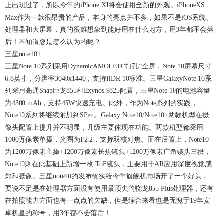
上出现过了，所以今年的iPhone XI将会使用全新的外观。iPhoneXS
Max作为一款很昂贵的产品，本身的亮点并不多，如果不是iOS系统、
处理器和大屏幕，真的很难想象到能好用在什么地方，用3年都不会落
后！不知道您是怎么认为的呢？
三星note10+
三星Note 10系列采用DynamicAMOLED“打孔”全屏，Note 10屏幕尺寸
6.8英寸，分辨率3040x1440，支持HDR 10标准。三星GalaxyNote 10系
列采用高通Snap巨龙855和Exynos 9825配置，三星Note 10的电池容量
为4300 mAh，支持45W快速充电。此外，作为Note系列的实践，
Note10系列将继续附加到SPen。Galaxy Note10/Note10+两款机型在摄
像头配置上提升并不明显，升级主要体现在功能。两款机型都采用
1000万像素单摄，光圈为F2.2，支持双核对焦。而在后置上，Note10
为1200万像素主摄+1200万像素长焦镜头+1200万像素广角镜头三摄，
Note10则在此基础上新增一枚 ToF镜头，主要用于AR应用深度视觉感
知和摄像。三星note10的发布确实给今年旗舰机市场开了一个好头，
要说不足是在处理器方面没有使用最顶尖的骁龙855 Plus处理器，还有
在拍照能力方面也有一点点的欠缺，但是综合来看也是无愧于19年安
卓机皇的称号，用3年都不会落后！