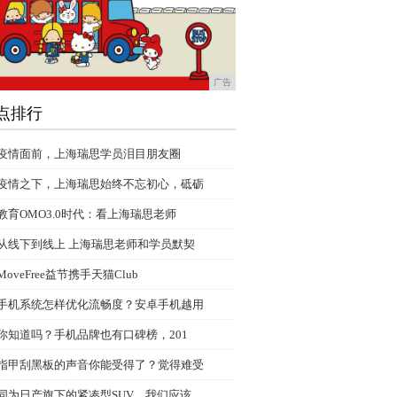
广告
点排行
疫情面前，上海瑞思学员泪目朋友圈
疫情之下，上海瑞思始终不忘初心，砥砺
教育OMO3.0时代：看上海瑞思老师
从线下到线上 上海瑞思老师和学员默契
MoveFree益节携手天猫Club
手机系统怎样优化流畅度？安卓手机越用
你知道吗？手机品牌也有口碑榜，201
指甲刮黑板的声音你能受得了？觉得难受
同为日产旗下的紧凑型SUV，我们应该