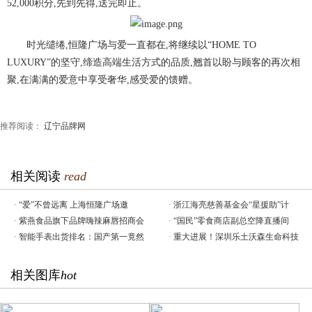
52,000积分,先到先得,送完即止。
时光缱绻,恒隆广场与爱一直都在,将继续以“HOME TO
LUXURY”的坚守,缔造高端生活方式的品质,翘首以盼与顾客的再次相
聚,在满满的爱意中享受奢华,感受爱的馈赠。
推荐阅读：
辽宁品牌网
相关阅读
read
·
“爱”不曾远离 上海恒隆广场邀
·
浙江海亮慈善基金会“星援助”计
·
紫燕食品旗下品牌嗨辣麻唇招商会
·
“国民”零食商店副总空降直播间
·
智能手表出货排名：国产第一竟然
·
重大进展！深圳乐土沃森生命科技
相关图库
hot