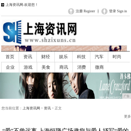
上海资讯网-欢迎您！
注册 Register
登录 Sign in
首页
资讯
财经
娱乐
科技
汽车
时尚
企业
游戏
美食
商讯
消费
微商
广告
广告
您当前位置：
上海资讯网
>
资讯
> 正文
更多
“爱”不曾远离 上海恒隆广场邀您与爱人抒写“爱的