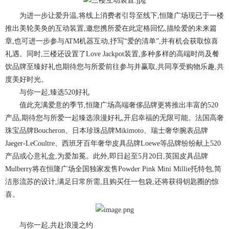
为进一步让爱升温,将线上消费者引导至线下,恒隆广场现已于一楼
推出美轮美奂的互动装置,邀您携所爱在此定格回忆,描绘爱的未来篇
章,也可进一步参与ATM机器互动,抒写“爱的清单”,并有机会获取惊喜
礼遇。同时,三楼还设置了Love Jackpot装置,多种多样的高端时尚及餐
饮品牌至臻好礼也期待您与所爱前往参与并赢取,共同享受购物乐趣,共
度美好时光。
与你一起,臻选520好礼
值此充满爱意的季节,恒隆广场高端奢侈品牌更将推出丰富的520
产品,期待您与所爱一起臻选浪漫好礼,开启幸福的无限可能。法国高奢
珠宝品牌Boucheron、日本珍珠品牌Mikimoto、瑞士奢华腕表品牌
Jaeger-LeCoultre、西班牙百年奢华皮具品牌Loewe等品牌纷纷献上520
产品或心意礼盒,为爱加冕。此外,即日起至5月20日,英国皮具品牌
Mulberry将在恒隆广场全国独家发售Powder Pink Mini Millie托特包,简
洁形流苏的设计,满足日常所需,且购买任一包袋,还将获得钥匙圈的惊
喜。
与你一起,共赴浪漫之约