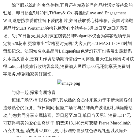
除了眼花缭乱的奢华美物,五月还有精彩纷呈的品牌活动等待您的
驻足。即日起至5月20日,Tiffany& Co. 将推出Love and Engagement
Wall,邀您携挚爱前往留下爱的相片,并可获取爱心棒棒糖。美国时尚鞋
履品牌Stuart Weitzman的棉花糖爱心小站将在5月19日至20日闪亮登
场。5月20日当天,意大利珠宝腕表品牌Bulgari不仅会为宾客现场专属
定制520花束,更将推出“宝格丽时光机”为客人的520 MAXI LOVE时刻
留影纪念。法国知名水晶品牌Lalique的白色梦幻花车也将展出最新系
列水晶及香水,更有工作坊活动期待情侣一同体验,当天任意购物均可获
得Lalique精美旅行收纳袋套装,消费满人民币1,500元还能享受免费刻
字服务,镌刻独家美好回忆。
与你一起,探索专属惊喜
恒隆广场坚持“以客为尊”,其成熟的会员体系致力于不断为顾客创
造最贴心的服务。节日期间,恒隆广场将与品牌商户诚意献礼满额赠活
动,与您共同分享专属惊喜。即日起至20日,单日当天累计消费1,314元
可获得精美的爱心曲奇饼干,消费满13,140元可获赠 Pierre Marcolini的
巧克力礼盒,消费满52,000元更可获赠野兽派红色玫瑰礼盒以及额外