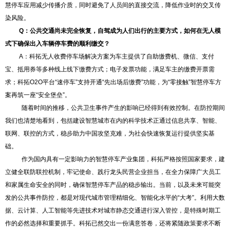
慧停车应用减少传播介质，同时避免了人员间的直接交流，降低作业时的交叉传
染风险。
Q：公共交通尚未完全恢复，自驾成为人们出行的主要方式，如何在无人模
式下确保出入车辆停车费的顺利缴交？
A：科拓无人收费停车场解决方案为车主提供了自助缴费机、微信、支付
宝、抵用券等多种线上线下缴费方式；电子发票功能，满足车主的缴费开票需
求；科拓O2O平台“速停车”支持开通“先出场后缴费”功能，为“零接触”智慧停车方
案再筑一座“安全堡垒”。
随着时间的推移，公共卫生事件产生的影响已经得到有效控制。在防控期间
我们也清楚地看到，包括建设智慧城市在内的科学技术正通过信息共享、智能、
联网、联控的方式，稳步助力中国攻坚克难，为社会快速恢复运行提供坚实基
础。
作为国内具有一定影响力的智慧停车产业集团，科拓严格按照国家要求，建
立健全联防联控机制，牢记使命、践行龙头民营企业担当，在全力保障广大员工
和家属生命安全的同时，确保智慧停车产品的稳步输出。当前，以及未来可能突
发的公共事件防控，都是对现代城市管理精细化、智能化水平的“大考”。利用大数
据、云计算、人工智能等先进技术对城市静态交通进行深入管控，是特殊时期工
作的必然选择和重要抓手。科拓已然交出一份满意答卷，还将紧随政策要求不断