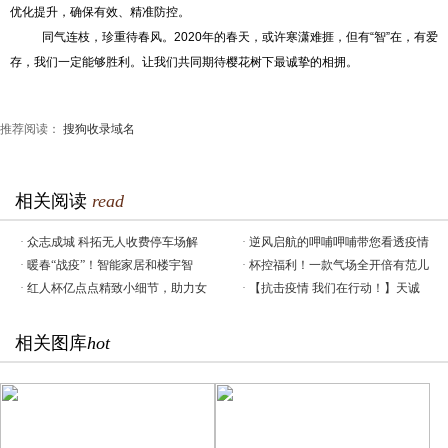
优化提升，确保有效、精准防控。
同气连枝，珍重待春风。2020年的春天，或许寒潇难捱，但有“智”在，有爱
存，我们一定能够胜利。让我们共同期待樱花树下最诚挚的相拥。
推荐阅读：
搜狗收录域名
相关阅读
read
·
众志成城 科拓无人收费停车场解
·
逆风启航的呷哺呷哺带您看透疫情
·
暖春“战疫”！智能家居和楼宇智
·
杯控福利！一款气场全开倍有范儿
·
红人杯亿点点精致小细节，助力女
·
【抗击疫情 我们在行动！】天诚
相关图库
hot