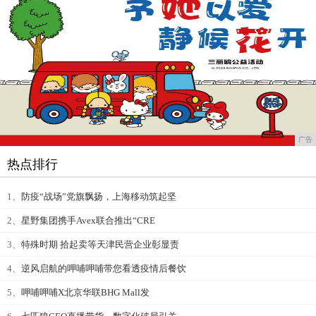
广告
热点排行
1、
防疫“战场”党旗飘扬，上海移动筑起坚
2、
星野集团携手Avex联合推出“CRE
3、
特殊时期 拾起卖等天津民营企业彰显责
4、
逆风启航的呷哺呷哺带您看透疫情后餐饮
5、
呷哺呷哺X北京华联BHG Mall发