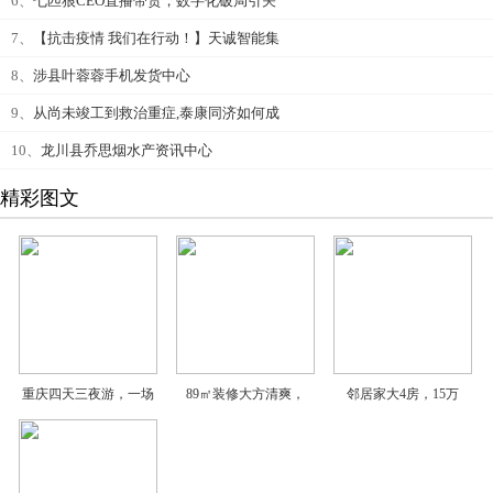
6、
七匹狼CEO直播带货，数字化破局引关
7、
【抗击疫情 我们在行动！】天诚智能集
8、
涉县叶蓉蓉手机发货中心
9、
从尚未竣工到救治重症,泰康同济如何成
10、
龙川县乔思烟水产资讯中心
精彩图文
重庆四天三夜游，一场
89㎡装修大方清爽，
邻居家大4房，15万