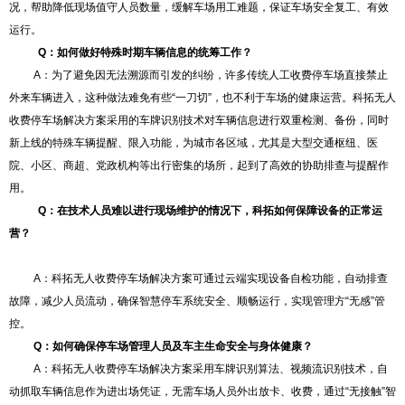
况，帮助降低现场值守人员数量，缓解车场用工难题，保证车场安全复工、有效
运行。
Q：如何做好
特殊时期
车辆信息
的
统筹工作？
A：为了避免因无法溯源而引发的纠纷，许多传统人工收费停车场直接禁止
外来车辆进入，这种做法难免有些“一刀切”，也不利于车场的健康运营。科拓无人
收费停车场解决方案采用的车牌识别技术对车辆信息进行双重检测、备份，同时
新上线的特殊车辆提醒、限入功能，为城市各区域，尤其是大型交通枢纽、医
院、小区、商超、党政机构等出行密集的场所，起到了高效的协助排查与提醒作
用。
Q：在技术人员难以进行现场维护的情况下，科拓如何保障设备的正常运
营？
A：科拓无人收费停车场解决方案可通过云端实现设备自检功能，自动排查
故障，减少人员流动，确保智慧停车系统安全、顺畅运行，实现管理方“无感”管
控。
Q：如何确保停车场管理人员及车主生命安全与身体健康？
A：科拓无人收费停车场解决方案采用车牌识别算法、视频流识别技术，自
动抓取车辆信息作为进出场凭证，无需车场人员外出放卡、收费，通过“无接触”智