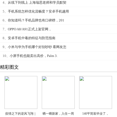
4、
从线下到线上 上海瑞思老师和学员默契
5、
手机系统怎样优化流畅度？安卓手机越用
6、
你知道吗？手机品牌也有口碑榜，201
7、
OPPO A8/A91正式上架官网，
8、
安卓手机中毒的特征与防范指南
9、
小米与华为手机哪个好别吵吵 看网友怎
10、
小屏手机也能卖出高价，Palm 3.
精彩图文
疫情之下的逆风飞翔｜
晒一晒新家，入住一周
140平简装毕业了，