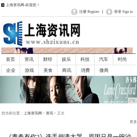
上海资讯网-欢迎您！
注册 Register
登录 Sign in
首页
资讯
财经
娱乐
科技
汽车
时尚
企业
游戏
美食
商讯
消费
微商
广告
广告
您当前位置：
上海资讯网
>
资讯
> 正文
更多
《青春有你2》选手崩溃大哭，原因只是一碗沙