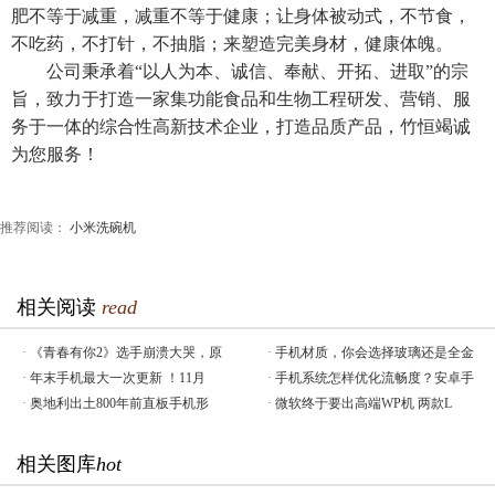
肥不等于减重，减重不等于健康；让身体被动式，不节食，
不吃药，不打针，不抽脂；来塑造完美身材，健康体魄。
公司秉承着“以人为本、诚信、奉献、开拓、进取”的宗
旨，致力于打造一家集功能食品和生物工程研发、营销、服
务于一体的综合性高新技术企业，打造品质产品，竹恒竭诚
为您服务！
推荐阅读：
小米洗碗机
相关阅读
read
·
《青春有你2》选手崩溃大哭，原
·
手机材质，你会选择玻璃还是全金
·
年末手机最大一次更新 ！11月
·
手机系统怎样优化流畅度？安卓手
·
奥地利出土800年前直板手机形
·
微软终于要出高端WP机 两款L
相关图库
hot